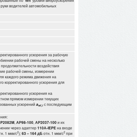
тированные по
Wh
уровни виброускорения
а руки водителей автомобильных
ректированного ускорения за рабочую
збиении рабочей смены на несколько
 продолжительности воздействия
ние рабочей смены, измерении
для каждого режима движения на
го корректированного ускорения для
ректированного ускорения на
ратном прямом измерении текущих
ированных ускорений
с последующим
a
wl,i
ния:
P2082
M
,
АР98-100
,
АР2037-100
и их
чении через адаптер
110А-
IEPE
на входе
2
2
н. 1 мкм/с
)
;
63 – 164 дБ
отн. 1 мкм/с
при