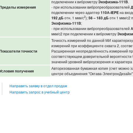
подключении к виброметру
Экофизика-111В
.
Пределы измерения
- при использовании вибропреобразователей
Д
подключении через адаптер
110А-
IEPE
на вхо
2
192 дБ
отн. 1 мкм/с
);
56 – 183 дБ
отн 1 мкм/с2
Экофизика-111В
;
- при использовании вибропреобразователей
А
мкм/с2 при подключении к виброметру
Экофизи
Точность измерений по данной МИ характериз
измерений при коэффициенте охвата 2, соотв
Показатели точности
Расширенная неопределённость измерений пр
соответствующем доверительной вероятности 9
значений уровней виброускорения и характера 
Авторизованная бумажная копия (счет можно з
Условия получения
центре объединения "Октава-ЭлектронДизайн")
Направить заявку в отдел продаж
Направить запрос в учебный центр