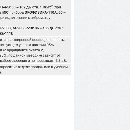
2
Н-4-Э
:
60 – 182 дБ
отн. 1 мкм/с
(при
де
MIC
прибора
ЭКОФИЗИКА-110А
:
60 –
 при подключении к виброметру
Р2038, АР2038Р-10
:
86 – 185 дБ
отн 1
ка-111В
уется расширенной неопределённостью
етствующем уровню доверия 95%.
и коэффициенте охвата 2,
5%, по данной методике зависит от
виброускорения и не превышает 3,3 дБ.
апросить в отделе продаж или в учебном
.