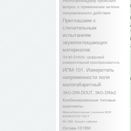
Роспотребнадзор прояснил
вопрос о применении антенн
направленного действия
Приглашаем к
сличительным
испытаниям
звукопоглощающих
материалов
П3-80-ЕН500. Цифровой
измерительный преобразователь
ИПМ-101. Измеритель
напряженности поля
малогабаритный
ЭКО-DIN-DOUT, ЭКО-DINx2
Комбинированные типовые
комплекты
Межлабораторные сличения МСИ
ФИЗФАКТОР-ТЕСТ
AK-1000. Acoustic calibrator
Октава-101ВМ