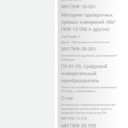
МИ ПКФ-16-031
Методики однократных
прямых измерений (МИ
ПКФ-12-006 и другие)
ЭкоТерма-1
Signal+. Программное обеспечение
МИ ПКФ-09-001
Установочные адаптеры для измерений
вибрации
П3-81-03. Цифровой
измерительный
преобразователь
Нужны ли калибраторы для шумомеров
ОКТАВА и ЭКОФИЗИКА?
О нас
Особенности измерения вибрации при
наблюдении за постройкой судов по
правилам морского регистра РФ
МИ ПКФ-14-016
МИ ПКФ-20-059