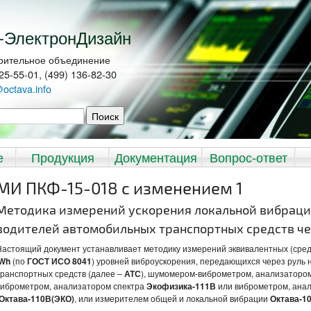
-ЭлектронДизайн
оительное объединение
225-55-01, (499) 136-82-30
@octava.info
иска
е
Продукция
Документация
Вопрос-ответ
МИ ПКФ-15-018 с изменением 1
Методика измерений ускорения локальной вибраци
водителей автомобильных транспортных средств че
Настоящий документ устанавливает методику измерений эквивалентных (сре
Wh
(по
ГОСТ ИСО 8041
) уровней виброускорения, передающихся через руль 
транспортных средств (далее –
АТС
), шумомером-виброметром, анализаторо
виброметром, анализатором спектра
Экофизика-111В
или виброметром, ана
(Октава-110В(ЭКО)
, или измерителем общей и локальной вибрации
Октава-1