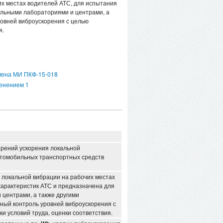
их местах водителей АТС, для испытания
льными лабораториями и центрами, а
овней виброускорения с целью
я.
амена МИ ПКФ-15-018
менением 1
ерений
ускорения локальной
втомобильных транспортных средств
 локальной вибрации на рабочих местах
арактеристик АТС и предназначена для
центрами, а также другими
ый контроль уровней виброускорения с
и условий труда, оценки соответствия.