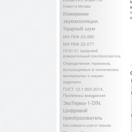
в октаве 8 кГц Октавой-110А
Новости Москвы
Измерение
звукоизоляции.
Ударный шум
МИ ПКФ-23-080
МИ ПКФ-22-077
П3-81-01. Цифровой
измерительный преобразователь
Определения терминов,
используемых в технических
материалах о наших
изделиях
ГОСТ 12.1.003-2014.
Проблемы внедрения
ЭкоТерма-1-DIN.
Цифровой
преобразователь
Как измерить шум от взрыва