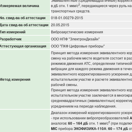
Эквивалентные (среднеквадратичные) коррек
2
Измеряемая величина
в дБ отн. 1 мкм/с
, передающиеся через руль н
транспортных средств.
No. свид-ва об аттестации
018-01.00279-2015
Дата свид-ва об аттестации
20.05.2015
Тип измерений
Виброакустические измерения
Разработчик
ООО НПФ "ЭлектронДизайн"
Аттестующая организация
ООО "ПКФ Цифровые приборы"
Принцип метода измерения эквивалентного кор
смену на рабочем месте водителя состоит в ра
режимов движения АТС, определении типичной
вибрации для каждого режима движения в тече
эквивалентного корректированного ускорения 
Метод измерения
испытательном участке и расчете эквивалентно
рабочей смены.
Принцип метода измерения эквивалентного кор
испытательном участке заключается в многок
среднеквадратичных (эквивалентных) коррект
усреднением на периоде наблюдения.
Диапазон измерений корректированного ускоре
- при использовании вибропреобразователей
A
2
аналогов:
60 – 164 дБ
отн. 1 мкм/с
(при подклю
MIC
прибора
ЭКОФИЗИКА-110А
:
60 – 174 дБ
от