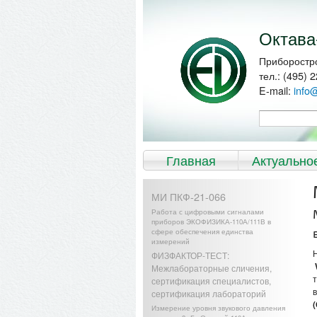
Перейти к
Skip to
основному
navigation
содержанию
Октава
Приборостр
тел.: (495) 
E-mail:
info
Форма по
Поиск
Главное меню
Главная
Актуально
МИ ПКФ-21-066
Работа с цифровыми сигналами
приборов ЭКОФИЗИКА-110А/111В в
сфере обеспечения единства
измерений
ФИЗФАКТОР-ТЕСТ:
Межлабораторные сличения,
сертификация специалистов,
сертификация лабораторий
Измерение уровня звукового давления