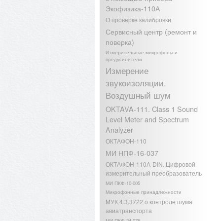
Экофизика-110А
О проверке калибровки
Сервисный центр (ремонт и
поверка)
Измерительные микрофоны и
предусилители
Измерение
звукоизоляции.
Воздушный шум
OKTAVA-111. Class 1 Sound
Level Meter and Spectrum
Analyzer
ОКТАФОН-110
МИ НПФ-16-037
ОКТАФОН-110А-DIN. Цифровой
измерительный преобразователь
МИ ПКФ-10-005
Микрофонные принадлежности
МУК 4.3.3722 о контроле шума
авиатранспорта
МИ ПКФ-24-076