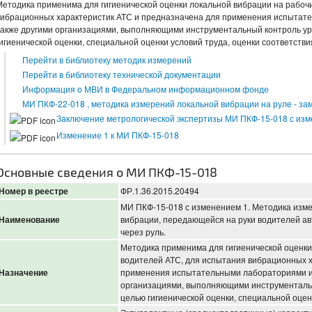
Методика применима для гигиенической оценки локальной вибрации на рабоч
вибрационных характеристик АТС и предназначена для применения испытате
также другими организациями, выполняющими инструментальный контроль ур
гигиенической оценки, специальной оценки условий труда, оценки соответстви
Перейти в библиотеку методик измерений
Перейти в библиотеку технической документации
Информация о МВИ в Федеральном информационном фонде
МИ ПКФ-22-018 , методика измерений локальной вибрации на руле - з
Заключение метрологической экспертизы МИ ПКФ-15-018 с из
Изменение 1 к МИ ПКФ-15-018
Основные сведения о МИ ПКФ-15-018
Номер в реестре
ФР.1.36.2015.20494
МИ ПКФ-15-018 с изменением 1. Методика изм
Наименование
вибрации, передающейся на руки водителей а
через руль.
Методика применима для гигиенической оценки
водителей АТС, для испытания вибрационных х
Назначение
применения испытательными лабораториями и 
организациями, выполняющими инструментальн
целью гигиенической оценки, специальной оценк