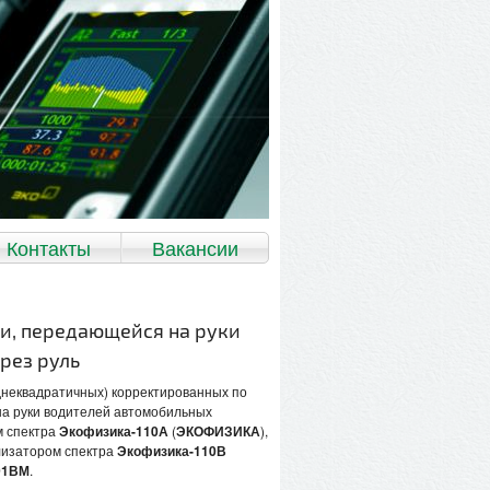
Контакты
Вакансии
и, передающейся на руки
рез руль
днеквадратичных) корректированных по
на руки водителей автомобильных
м спектра
Экофизика-110А
(
ЭКОФИЗИКА
),
лизатором спектра
Экофизика-110В
01ВМ
.