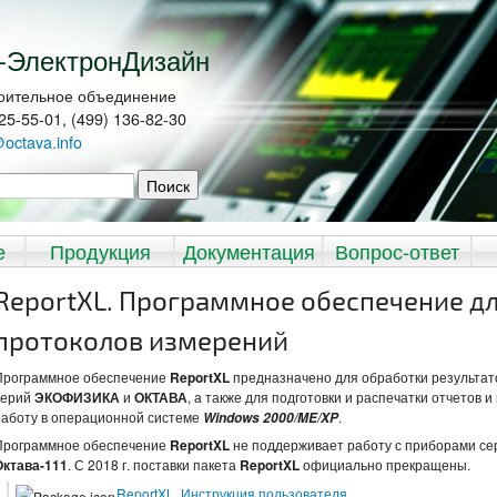
-ЭлектронДизайн
оительное объединение
225-55-01, (499) 136-82-30
@octava.info
иска
е
Продукция
Документация
Вопрос-ответ
ReportXL. Программное обеспечение д
протоколов измерений
Программное обеспечение
ReportXL
предназначено для обработки результат
серий
ЭКОФИЗИКА
и
ОКТАВА
, а также для подготовки и распечатки отчетов 
работу в операционной системе
.
Windows 2000/ME/XP
Программное обеспечение
ReportXL
не поддерживает работу с приборами с
Октава-111
. С 2018 г. поставки пакета
ReportXL
официально прекращены.
ReportXL. Инструкция пользователя