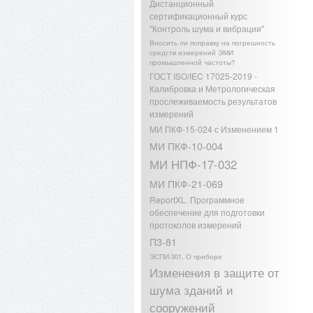
Дистанционный
сертификационный курс
"Контроль шума и вибрации"
Вносить ли поправку на погрешность
средств измерений ЭМИ
промышленной частоты?
ГОСТ ISO/IEC 17025-2019 -
Калибровка и Метрологическая
прослеживаемость результатов
измерений
МИ ПКФ-15-024 с Изменением 1
МИ ПКФ-10-004
МИ НПФ-17-032
МИ ПКФ-21-069
ReportXL. Программное
обеспечение для подготовки
протоколов измерений
П3-81
ЭСПИ-301. О приборе
Изменения в защите от
шума зданий и
сооружений