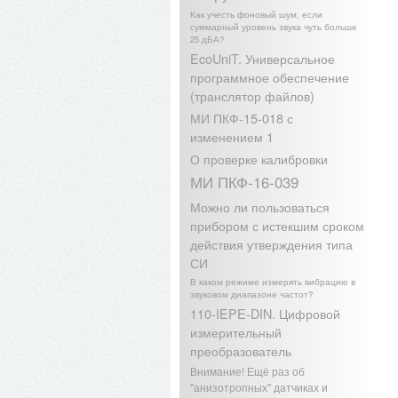
Как учесть фоновый шум, если
суммарный уровень звука чуть больше
25 дБА?
EcoUniT. Универсальное
программное обеспечение
(транслятор файлов)
МИ ПКФ-15-018 с
изменением 1
О проверке калибровки
МИ ПКФ-16-039
Можно ли пользоваться
прибором с истекшим сроком
действия утверждения типа
СИ
В каком режиме измерять вибрацию в
звуковом диапазоне частот?
110-IEPE-DIN. Цифровой
измерительный
преобразователь
Внимание! Ещё раз об
"анизотропных" датчиках и