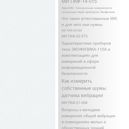
МИ ПКФ-14-015
Звук-DAC. Синхронные измерения и
генерация звука прибором Экофизика
Что такое аттестованные МИ,
и для чего они нужны
МИ ПКФ-23-022
МИ ПКФ-22-073
Характеристики приборов
типа ЭКОФИЗИКА-110А в
комплектациях для
измерений в сфере
информационной
безопасности
Как измерить
собственные шумы
датчика вибрации
МИ ПКФ-21-068
Вопросы к методике
измерения общей вибрации
в помещениях жилых и
общественных зданий