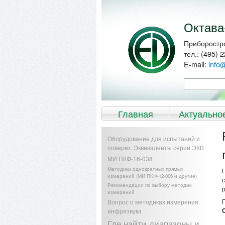
Перейти к
Skip to
основному
navigation
содержанию
Октава
Приборостр
тел.: (495) 
E-mail:
info
Форма по
Поиск
Главное меню
Главная
Актуально
Оборудование для испытаний и
поверки. Эквиваленты серии ЭКВ
МИ ПКФ-16-038
Методики однократных прямых
измерений (МИ ПКФ-12-006 и другие)
Рекомендации по выбору методик
измерений
Вопрос о методиках измерения
инфразвука
Где найти диапазоны и