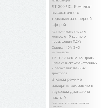
калибраторы
ЛТ-300-ЧС. Комплект
высокоточного
термометра с черной
сферой
Как понимать слова о
контроле 10-кратного
превышения ПДУ?
Октава-110А-ЭКО
МИ ПКФ-23-080
ТР ТС 031/2012. Контроль
шума сельскохозяйственных
и лесохозяйственных
тракторов
В каком режиме
измерять вибрацию в
звуковом диапазоне
частот?
Испытание источников звуковых
сигналов