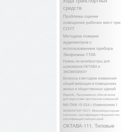
хода транспортных
средств
Проблемы оценки
освещения рабочих мест при
СОУТ
Методика поверки
аудиометров с
использованием прибора
Экофизика-110А
Нужны ли калибраторы для
шумомеров ОКТАВА и
ЭКОФИЗИКА?
Вопросы к методике измерения
общей вибрации в помещениях
жилых и общественных зданий
ReportXL. Программное обеспечение
для подготовки протоколов измерений
МИ ПКФ-15-024 с Изменением 1
ФИЗФАКТОР-ТЕСТ: Межлабораторные
сличения, сертификация специалистов,
сертификация лабораторий
ОКТАВА-111. Типовые