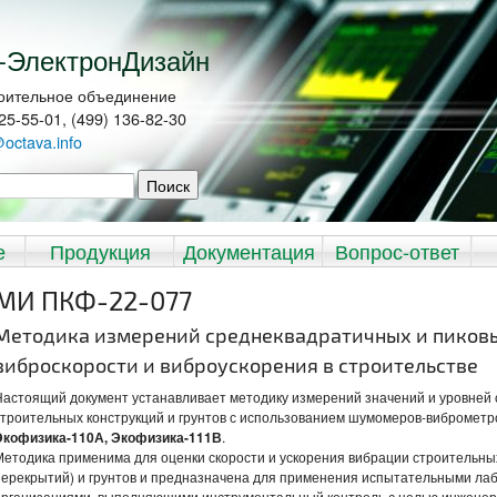
-ЭлектронДизайн
оительное объединение
225-55-01, (499) 136-82-30
@octava.info
иска
е
Продукция
Документация
Вопрос-ответ
МИ ПКФ-22-077
Методика измерений среднеквадратичных и пиковы
виброскорости и виброускорения в строительстве
Настоящий документ устанавливает методику измерений значений и уровней 
строительных конструкций и грунтов с использованием шумомеров-виброметр
Экофизика-110А, Экофизика-111В
.
Методика применима для оценки скорости и ускорения вибрации строительных
перекрытий) и грунтов и предназначена для применения испытательными лаб
организациями, выполняющими инструментальный контроль с целью инженерн