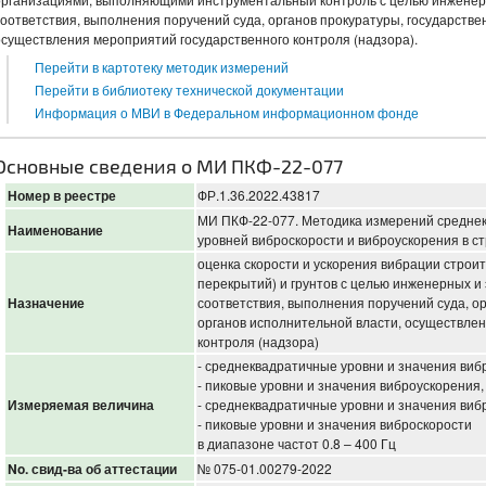
соответствия, выполнения поручений суда, органов прокуратуры, государстве
осуществления мероприятий государственного контроля (надзора).
Перейти в картотеку методик измерений
Перейти в библиотеку технической документации
Информация о МВИ в Федеральном информационном фонде
Основные сведения о МИ ПКФ-22-077
Номер в реестре
ФР.1.36.2022.43817
МИ ПКФ-22-077. Методика измерений среднек
Наименование
уровней виброскорости и виброускорения в с
оценка скорости и ускорения вибрации строит
перекрытий) и грунтов с целью инженерных и 
Назначение
соответствия, выполнения поручений суда, о
органов исполнительной власти, осуществле
контроля (надзора)
- среднеквадратичные уровни и значения виб
- пиковые уровни и значения виброускорения,
Измеряемая величина
- среднеквадратичные уровни и значения виб
- пиковые уровни и значения виброскорости
в диапазоне частот 0.8 – 400 Гц
No. свид-ва об аттестации
№ 075-01.00279-2022