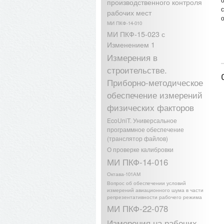
производственного контроля
рабочих мест
МИ ПКФ-14-010
МИ ПКФ-15-023 с
Изменением 1
Измерения в
строительстве.
Приборно-методическое
обеспечение измерений
физических факторов
EcoUniT. Универсальное
программное обеспечение
(транслятор файлов)
О проверке калибровки
МИ ПКФ-14-016
Октава-101АМ
Вопрос об обеспечении условий
измерений авиационного шума в части
репрезентативности рабочего режима
МИ ПКФ-22-078
Измерения на рабочих