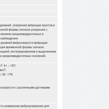
 уровней ускорения вибрации грунтов и
енной формы сигнала ускорения с
елением среднеквадратичных и
 наблюдения.
 уровней виброскорости вибрации
рация временной формы сигнала
рацией, интегрированием и выделением
етом среднеквадратичных значений.
2
с
: 41 – 197;
2
м/с
;
: 32 -176;
оскорости с различными датчиками
ть измерения виброускорения для