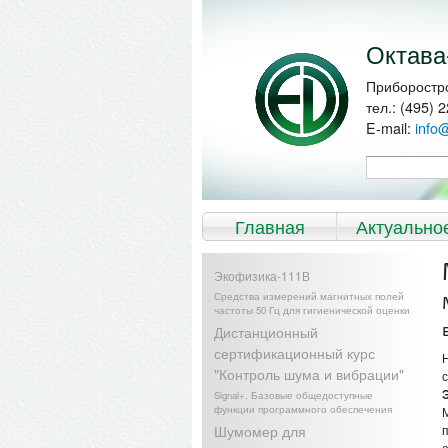
Перейти к
Skip to
основному
navigation
содержанию
Октава
Приборостр
тел.: (495) 
E-mail:
info
Форма по
Поиск
Главное меню
Главная
Актуально
Экофизика-111В
Средства измерений магнитных полей
частоты 50 Гц для гигиенической оценки
Дистанционный
сертификационный курс
"Контроль шума и вибрации"
Signal+. Базовые общедоступные
функции программного обеспечения
Шумомер для