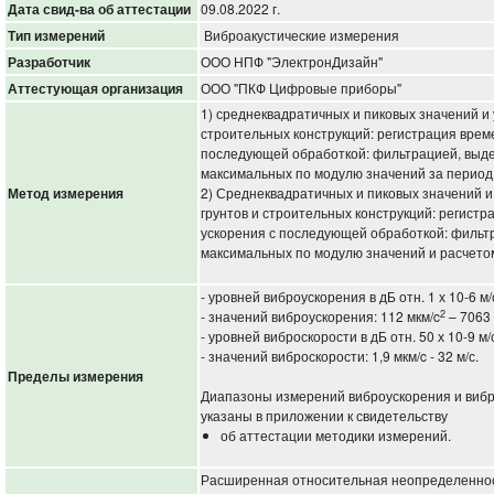
Дата свид-ва об аттестации
09.08.2022 г.
Тип измерений
Виброакустические измерения
Разработчик
ООО НПФ "ЭлектронДизайн"
Аттестующая организация
ООО "ПКФ Цифровые приборы"
1) среднеквадратичных и пиковых значений и
строительных конструкций: регистрация врем
последующей обработкой: фильтрацией, выд
максимальных по модулю значений за период
Метод измерения
2) Среднеквадратичных и пиковых значений и
грунтов и строительных конструкций: регист
ускорения с последующей обработкой: фильт
максимальных по модулю значений и расч
- уровней виброускорения в дБ отн. 1 х 10-6 м/
2
- значений виброускорения: 112 мкм/c
– 7063 
- уровней виброскорости в дБ отн. 50 х 10-9 м/с
- значений виброскорости: 1,9 мкм/c - 32 м/с.
Пределы измерения
Диапазоны измерений виброускорения и вибр
указаны в приложении к свидетельству
об аттестации методики измерений.
Расширенная относительная неопределеннос