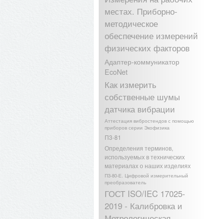
местах. Приборно-
методическое
обеспечение измерений
физических факторов
Адаптер-коммуникатор
EcoNet
Как измерить
собственные шумы
датчика вибрации
Аттестация вибростендов с помощью
приборов серии Экофизика
П3-81
Определения терминов,
используемых в технических
материалах о наших изделиях
П3-80-Е. Цифровой измерительный
преобразователь
ГОСТ ISO/IEC 17025-
2019 - Калибровка и
Метрологическая