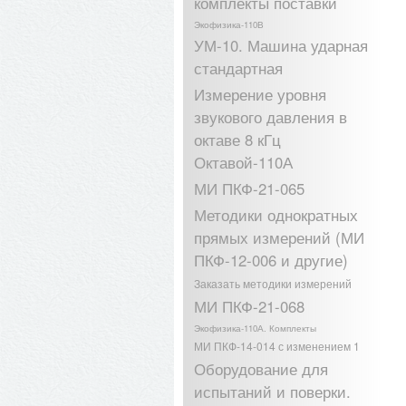
комплекты поставки
Экофизика-110В
УМ-10. Машина ударная
стандартная
Измерение уровня
звукового давления в
октаве 8 кГц
Октавой-110А
МИ ПКФ-21-065
Методики однократных
прямых измерений (МИ
ПКФ-12-006 и другие)
Заказать методики измерений
МИ ПКФ-21-068
Экофизика-110А. Комплекты
МИ ПКФ-14-014 с изменением 1
Оборудование для
испытаний и поверки.