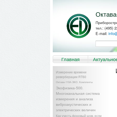
Перейти к
Skip to
основному
navigation
содержанию
Октава
Приборостр
тел.: (495) 
E-mail:
info
Форма по
Поиск
Главное меню
Главная
Актуально
Измерение времени
реверберации RT60
Октава-110А-ЭКО. Комплекты
Экофизика-500.
Многоканальная система
измерения и анализа
виброакустических и
электрических величин
Как учесть фоновый шум, если