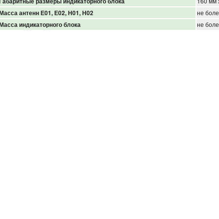
Габаритные размеры индикаторного блока
160 мм 
Масса антенн
Е01, Е02, Н01, Н02
не боле
Масса индикаторного блока
не боле