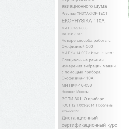
авиационного шума
Реестры ФИЗФАКТОР-ТЕСТ
EKOPHYSIKA-110A
МИ ПКФ-21-066
МИ ПКФ-21-067
Четыре способа работы с
Экофизикой-500
МИ ПКФ-14-007 с Изменением 1
Специальные режимы
измерения вибрации машин
с помощью прибора
Экофизика-110А
МИ ПКФ-16-038
Новости Москвы
ЭСПИ-301. О приборе
ГОСТ 12.1.003-2014. Проблемы
внедрения
Дистанционный
сертификационный курс