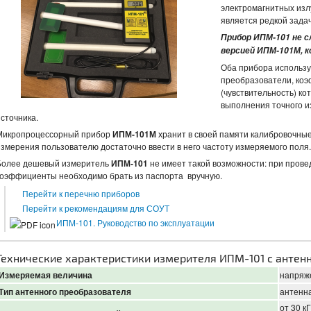
электромагнитных изл
является редкой зада
Прибор ИПМ-101 не 
версией ИПМ-101М, 
Оба прибора использу
преобразователи, ко
(чувствительность) ко
выполнения точного и
источника.
Микропроцессорный прибор
ИПМ-101М
хранит в своей памяти калибровочны
измерения пользователю достаточно ввести в него частоту измеряемого поля.
Более дешевый измеритель
ИПМ-101
не имеет такой возможности: при пров
коэффициенты необходимо брать из паспорта вручную.
Перейти к перечню приборов
Перейти к рекомендациям для СОУТ
ИПМ-101. Руководство по эксплуатации
Технические характеристики измерителя ИПМ-101 с антенн
Измеряемая величина
напряже
Тип антенного преобразователя
антенн
от 30 к