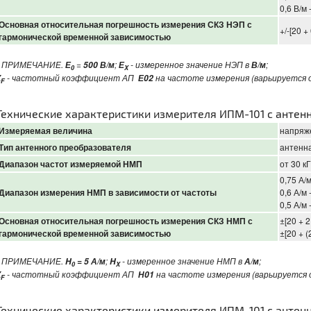
0,6 В/м 
Основная относительная погрешность измерения СКЗ НЭП с
+/-[20 +
гармонической временной зависимостью
ПРИМЕЧАНИЕ.
=
;
- измеренное значение НЭП в
;
Е
500 В/м
Е
В/м
0
X
- частотный коэффициент АП
на частоте измерения (варьируется
К
Е02
F
Технические характеристики измерителя ИПМ-101 с антен
Измеряемая величина
напряж
Тип антенного преобразователя
антенн
Диапазон частот измеряемой НМП
от 30 к
0,75 А/м
Диапазон измерения НМП в зависимости от частоты
0,6 А/м 
0,5 А/м 
Основная относительная погрешность измерения СКЗ НМП с
±[20 + 2
гармонической временной зависимостью
±[20 + (2
*
ПРИМЕЧАНИЕ.
;
- измеренное значение НМП в
;
H
= 5 А/м
H
А/м
0
X
- частотный коэффициент АП
на частоте измерения (варьируется
К
Н01
F
Технические характеристики измерителя ИПМ-101 с антен