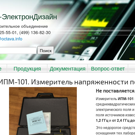
-ЭлектронДизайн
оительное объединение
225-55-01, (499) 136-82-30
@octava.info
иска
е
Продукция
Документация
Вопрос-ответ
ИПМ-101. Измеритель напряженности 
Не поставляется
Измеритель
ИПМ-101
среднеквадратически
электрического поля 
поля источников изве
1,2 ГГц
и
от 2,4 ГГц до
Это недорогое средст
оснащения тех лабора