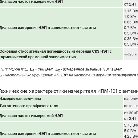
Диапазон частот измеряемой НЭП
от 2,4 Г
1,15 В/м
1,0 В/м 
0,85 В/м
Диапазон измерения НЭП в зависимости от частоты
0,7 В/м 
0,5 В/м 
0,35 В/м
0,5 В/м 
Основная относительная погрешность измерения СКЗ НЭП с
+/-[20 +
гармонической временной зависимостью
ПРИМЕЧАНИЕ.
;
- измеренное значение НЭП в
;
Е
= 100 В/м
Е
В/м
0
X
- частотный коэффициент АП
на частоте измерения (варьируется
К
Е01
F
Технические характеристики измерителя ИПМ-101 с антен
Измеряемая величина
напряже
Тип антенного преобразователя
антенн
от 30 к
Диапазон частот измеряемой НЭП
от 2,4 Г
5,75 В/м
5,0 В/м 
Диапазон измерения НЭП в зависимости от частоты
4,25 В/м