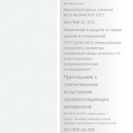
МИ ПКФ-14-012
Межлабораторные сличения
МСИ ФИЗФАКТОР-ТЕСТ
МИ ПКФ-21-072
Изменения в защите от шума
зданий и сооружений
ГОСТ 22283-2014. Каким образом
определять параметры
окружающей среды на высоте 10
м при санитарно-
эпидемиологических
исследованиях?
Приглашаем к
сличительным
испытаниям
звукопоглощающих
материалов
МИ ПКФ-15-013 с изменением 1
Signal+. Базовые общедоступные
функции программного обеспечения
МИ ПКФ-20-059