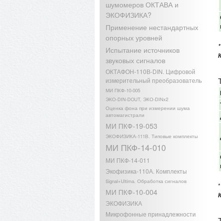
шумомеров ОКТАВА и
ЭКОФИЗИКА?
Применение нестандартных
опорных уровней
*
Испытание источников
звуковых сигналов
ОКТАФОН-110В-DIN. Цифровой
измерительный преобразователь
МИ ПКФ-10-005
ЭКО-DIN-DOUT, ЭКО-DINx2
Оценка фона при измерении шума
автомагистрали
МИ ПКФ-19-053
ЭКОФИЗИКА-111В. Типовые комплекты
МИ ПКФ-14-010
МИ ПКФ-14-011
Экофизика-110А. Комплекты
Signal+Ultima. Обработка сигналов
МИ ПКФ-10-004
ЭКОФИЗИКА
Микрофонные принадлежности