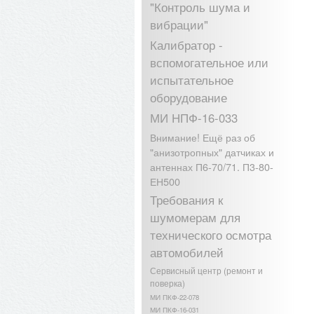
"Контроль шума и
вибрации"
Калибратор -
вспомогательное или
испытательное
оборудование
МИ НПФ-16-033
Внимание! Ещё раз об
"анизотропных" датчиках и
антеннах П6-70/71. П3-80-
ЕН500
Требования к
шумомерам для
технического осмотра
автомобилей
Сервисный центр (ремонт и
поверка)
МИ ПКФ-22-078
МИ ПКФ-16-031