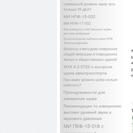
суммарный уровень звука чуть
больше 25 дБА?
МИ НПФ-15-032
МИ НПФ-17-032
Как измерить собственные шумы
датчика вибрации
Испытательная лаборатория НПФ
ЭлектронДизайн
Вопросы к методике измерения
общей вибрации в помещениях
жилых и общественных зданий
МУК 4.3.3722 о контроле
шума авиатранспорта
При каких уровнях шума нельзя
работать?
Принадлежности для
измерения шума
Рекомендации по измерению
высоких уровней звука и
звукового давления
МИ ПКФ-15-018 с