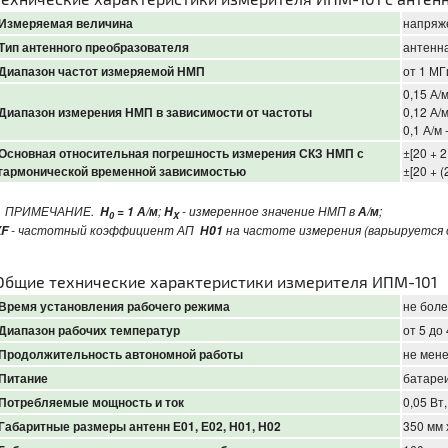
Измеряемая величина
напряж
Тип антенного преобразователя
антенн
Диапазон частот измеряемой НМП
от 1 М
0,15 А/м
Диапазон измерения НМП в зависимости от частоты
0,12 А/м
0,1 А/м 
Основная относительная погрешность измерения СКЗ НМП с
±[20 + 2
гармонической временной зависимостью
±[20 + (2
* ПРИМЕЧАНИЕ.
;
- измеренное значение НМП в
;
H
= 1 А/м
H
А/м
0
X
- частотный коэффициент АП
на частоте измерения (варьируется
КF
Н01
Общие технические характеристики измерителя ИПМ-101
Время установления рабочего режима
не боле
Диапазон рабочих температур
от 5 до
Продолжительность автономной работы
не мене
Питание
батареи
Потребляемые мощность и ток
0,05 Вт,
Габаритные размеры антенн Е01, Е02, Н01, Н02
350 мм 