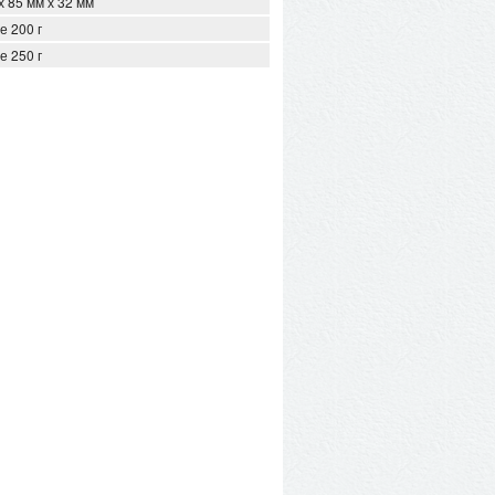
х 85 мм х 32 мм
е 200 г
е 250 г