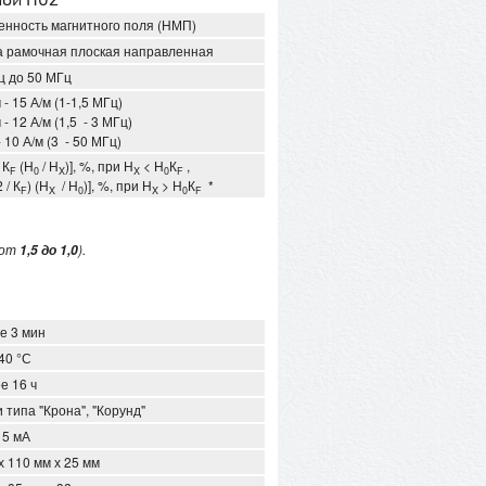
енность магнитного поля (НМП)
а рамочная плоская направленная
Гц до 50 МГц
 - 15 А/м (1-1,5 МГц)
 - 12 А/м (1,5 - 3 МГц)
- 10 А/м (3 - 50 МГц)
 К
(Н
/ Н
)], %, при Н
< Н
К
,
F
0
X
X
0
F
 / К
) (Н
/ Н
)], %, при Н
> Н
К
*
F
X
0
X
0
F
 от
).
1,5 до 1,0
е 3 мин
 40 °С
е 16 ч
 типа "Крона", "Корунд"
 5 мА
х 110 мм х 25 мм