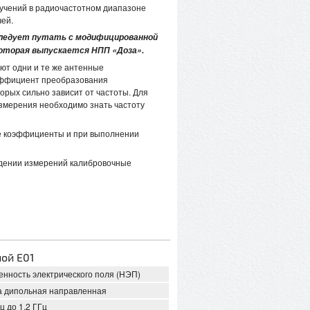
учений в радиочастотном диапазоне
чей.
следует путать с модифицированной
которая выпускается НПП «Доза».
ют одни и те же антенные
эффициент преобразования
торых сильно зависит от частоты. Для
змерения необходимо знать частоту
е коэффициенты и при выполнении
едении измерений калибровочные
ой Е01
нность электрического поля (НЭП)
а дипольная направленная
Гц до 1,2 ГГц