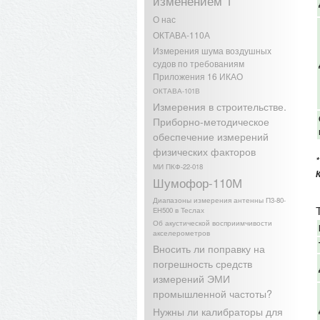
изменением 1
О нас
ОКТАВА-110А
Измерения шума воздушных
судов по требованиям
Приложения 16 ИКАО
ОКТАВА-101В
Измерения в строительстве.
Приборно-методическое
обеспечение измерений
физических факторов
*
МИ ПКФ-22-018
Шумофор-110М
Диапазоны измерения антенны П3-80-
EH500 в Теслах
Об акустической восприимчивости
акселерометров
Вносить ли поправку на
погрешность средств
измерений ЭМИ
промышленной частоты?
Нужны ли калибраторы для