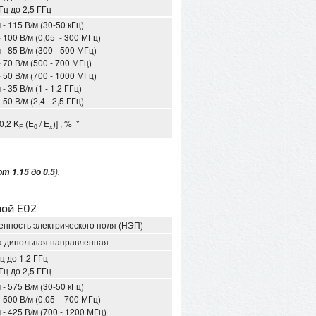
Гц до 2,5 ГГц
 - 115 В/м (30-50 кГц)
- 100 В/м (0,05 - 300 МГц)
 - 85 В/м (300 - 500 МГц)
- 70 В/м (500 - 700 МГц)
- 50 В/м (700 - 1000 МГц)
 - 35 В/м (1 - 1,2 ГГц)
- 50 В/м (2,4 - 2,5 ГГц)
 0,2 K
(E
/ E
)] , % *
F
0
x
).
от 1,15 до 0,5
ной Е02
нность электрического поля (НЭП)
а дипольная направленная
Гц до 1,2 ГГц
Гц до 2,5 ГГц
 - 575 В/м (30-50 кГц)
- 500 В/м (0.05 - 700 МГц)
 - 425 В/м (700 - 1200 МГц)