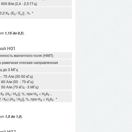
- 600 В/м (2,4 - 2,5 ГГц)
 0,2 K
(E
/ E
)] , % *
F
0
x
 от
).
1,15 до 0,5
ной Н01
енность магнитного поля (НМП)
а рамочная плоская направленная
Гц до 3 МГц
 - 75 А/м (30-50 кГц)
- 60 А/м (50 - 70 кГц)
- 50 А/м (70 кГц - 3 МГц)
 К
(Н
/ Н
)], %, при Н
< Н
К
,
F
0
X
X
0
F
 / К
) (Н
/ Н
)], %, при Н
> Н
К
*
F
X
0
X
0
F
 от
).
1,5 до 1,0
ной Н02