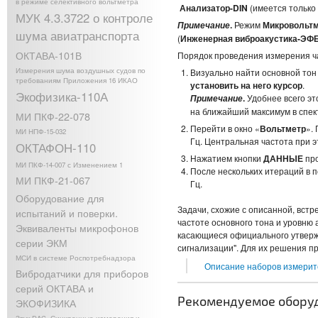
в режиме селективного вольтметра
Анализатор-DIN
(имеется только
МУК 4.3.3722 о контроле
.
Режим
Микровольт
Примечание
шума авиатранспорта
(
Инженерная виброакустика-ЭФ
ОКТАВА-101В
Порядок проведения измерения ча
Измерения шума воздушных судов по
Визуально найти основной тон 
требованиям Приложения 16 ИКАО
установить на него курсор
.
Экофизика-110А
.
Удобнее всего эт
Примечание
на ближайший максимум в спек
МИ ПКФ-22-078
Перейти в окно «
Вольтметр
».
МИ НПФ-15-032
Гц. Центральная частота при эт
ОКТАФОН-110
Нажатием кнопки
ДАННЫЕ
про
МИ ПКФ-14-007 с Изменением 1
После нескольких итераций в п
МИ ПКФ-21-067
Гц.
Оборудование для
Задачи, схожие с описанной, встр
испытаний и поверки.
частоте основного тона и уровню
Эквиваленты микрофонов
касающиеся официального утвержд
серии ЭКМ
сигнализации". Для их решения п
МСИ в системе Роспотребнадзора
Описание наборов измерит
Вибродатчики для приборов
серий ОКТАВА и
Рекомендуемое обору
ЭКОФИЗИКА