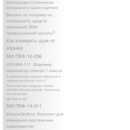
используемых в технических
материалах о наших изделиях
Вносить ли поправку на
погрешность средств
измерений ЭМИ
промышленной частоты?
Как измерить шум от
взрыва
МИ ПКФ-16-036
ОКТАВА-111. Шумомер-
анализатор спектра 1 класса
В каком режиме измерять вибрацию в
звуковом диапазоне частот?
Ретроспектива продукции группы
ОКТАВА-ЭлектронДизайн. Поколение
за поколением
МИ ПКФ-10-004
МИ ПКФ-14-011
МультиЭкоФон. Комплект для
измерения акустических
характеристик