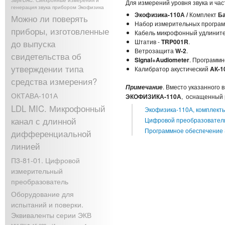
Звук-DAC. Синхронные измерения и
Для измерений уровня звука и ча
генерация звука прибором Экофизика
Экофизика-110А /
Комплект
Б
Можно ли поверять
Набор измерительных програм
приборы, изготовленные
Кабель микрофонный удлинит
Штатив -
TRP001R
.
до выпуска
Ветрозащита
W-2
.
свидетельства об
Signal+Audiometer
. Программн
утверждении типа
Калибратор акустический
AК-1
средства измерения?
. Вместо указанного
Примечание
ОКТАВА-101А
ЭКОФИЗИКА-110А
, оснащенный 
LDL MIC. Микрофонный
Экофизика-110А, комплект
канал с длинной
Цифровой преобразовател
Программное обеспечение 
дифференциальной
линией
П3-81-01. Цифровой
измерительный
преобразователь
Оборудование для
испытаний и поверки.
Эквиваленты серии ЭКВ