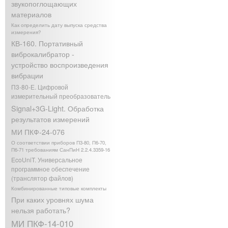
звукопоглощающих
материалов
Как определить дату выпуска средства
измерения?
КВ-160. Портативный
виброкалибратор -
устройство воспроизведения
вибрации
П3-80-Е. Цифровой
измерительный преобразователь
Signal+3G-Light. Обработка
результатов измерений
МИ ПКФ-24-076
О соответствии приборов П3-80, П6-70,
П6-71 требованиям СанПиН 2.2.4.3359-16
EcoUniT. Универсальное
программное обеспечение
(транслятор файлов)
Комбинированные типовые комплекты
При каких уровнях шума
нельзя работать?
МИ ПКФ-14-010