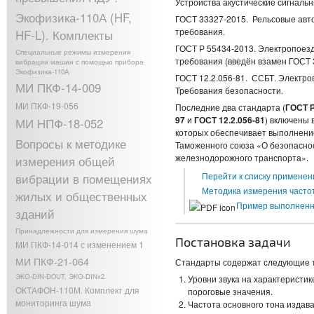
Устройства акустические сигналь
Экофизика-110А (HF,
ГОСТ 33327-2015. Рельсовые авт
требования.
HF-L). Комплекты
ГОСТ Р 55434-2013. Электропоез
Специальные режимы измерения
требования (введён взамен ГОСТ 
вибрации машин с помощью прибора
Экофизика-110А
ГОСТ 12.2.056-81. ССБТ. Электро
МИ ПКФ-14-009
Требования безопасности.
МИ ПКФ-19-056
Последние два стандарта (
ГОСТ Р
97
и
ГОСТ 12.2.056-81
) включены 
МИ НПФ-18-052
которых обеспечивает выполнени
Вопросы к методике
Таможенного союза «О безопаснос
железнодорожного транспорта».
измерения общей
Перейти к списку применен
вибрации в помещениях
Методика измерения частот
жилых и общественных
Пример выполненны
зданий
Принадлежности для измерения шума
Постановка задачи
МИ ПКФ-14-014 с изменением 1
МИ ПКФ-21-064
Стандарты содержат следующие тр
ЭКО-DIN-DOUT, ЭКО-DINx2
Уровни звука на характеристи
ОКТАФОН-110М. Комплект для
пороговые значения.
мониторинга шума
Частота основного тона издава