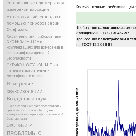
Установочные адаптеры для
Количественные требования для р
измерений вибрации
Аттестация вибростендов с
помощью приборов серии
Требования к
электропоездам пр
Экофизика
сообщения
по
ГОСТ 30487-97
Характеристики приборов типа
Требования к
электровозам
и
те
ЭКОФИЗИКА-110А в
по
ГОСТ 12.2.056-81
комплектациях для измерений в
сфере информационной
безопасности
ОКТАФОН, ОКТАФОН-М. Блок
питания измерительных
микрофонов и антенн
Измерение
звукоизоляции.
Воздушный шум
Выбор первичных преобразователей
при комплектации прибора для
измерений в сфере информационной
безопасности
ЭКОФИЗИКА
ПРОБЛЕМЫ С