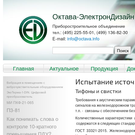
Перейти к
Skip to
основному
navigation
содержанию
Октава-ЭлектронДизайн
Приборостроительное объединение
тел.: (495) 225-55-01, (499) 136-82-30
E-mail:
info@octava.info
Форма поиска
Поиск
Главное меню
Главная
Актуальное
Продукция
До
Испытание источ
Вибрация в помещениях с
виброчувствительным оборудованием
Тифоны и свистки
ЭкоТерма-1-DIN. Цифровой
преобразователь
Требования к акустическим парам
МИ ПКФ-21-065
сигналов на железнодорожном тра
П3-81
т.п. - связаны с обеспечением бе
Как понимать слова о
Количественные характеристики а
содержатся в следующих стандар
контроле 10-кратного
ГОСТ 33321-2015. Железнодорож
превышения ПДУ?