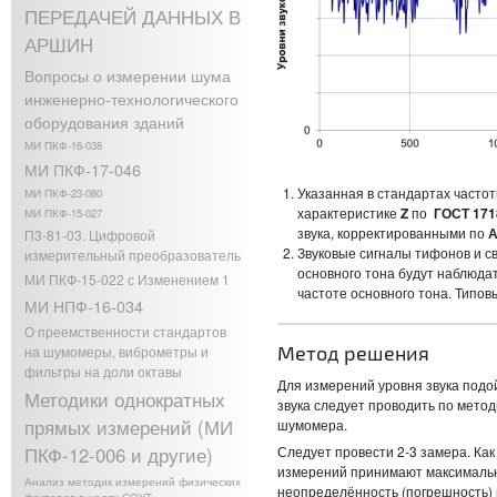
ПЕРЕДАЧЕЙ ДАННЫХ В
АРШИН
Вопросы о измерении шума
инженерно-технологического
оборудования зданий
МИ ПКФ-16-038
МИ ПКФ-17-046
Указанная в стандартах часто
МИ ПКФ-23-080
характеристике
Z
по
ГОСТ 171
МИ ПКФ-15-027
звука, корректированными по
П3-81-03. Цифровой
Звуковые сигналы тифонов и с
измерительный преобразователь
основного тона будут наблюда
МИ ПКФ-15-022 с Изменением 1
частоте основного тона. Типов
МИ НПФ-16-034
О преемственности стандартов
Метод решения
на шумомеры, виброметры и
фильтры на доли октавы
Для измерений уровня звука под
Методики однократных
звука следует проводить по мето
прямых измерений (МИ
шумомера.
ПКФ-12-006 и другие)
Следует провести 2-3 замера. Как
измерений принимают максимально
Анализ методик измерений физических
неопределённость (погрешность) 