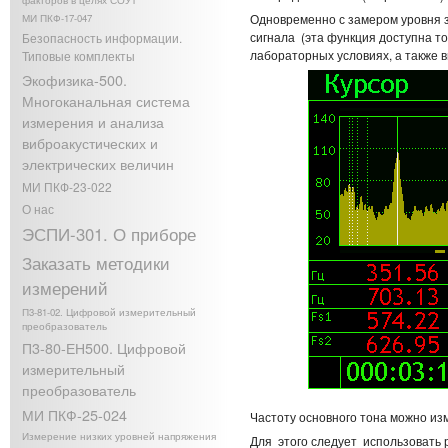
факторов в целях СОУТ
Одновременно с замером уровня з
МИ ПКФ-17-047
сигнала (эта функция доступна т
Безопасность информации.
лабораторных условиях, а также 
Типовые комплекты
Экофизика-500.
Многоканальная система
измерения и анализа
виброакустических и
электрических величин
МИ ПКФ-23-022
О нас
ЭСПИ-301. О приборе
Заказать методики
измерений
П3-81-02. Цифровой измерительный
преобразователь
П3-80-ЕН500. Цифровой
измерительный
преобразователь
МИ ПКФ-25-024
Частоту основного тона можно из
Измерение низких уровней напряжения
Для этого следует использовать