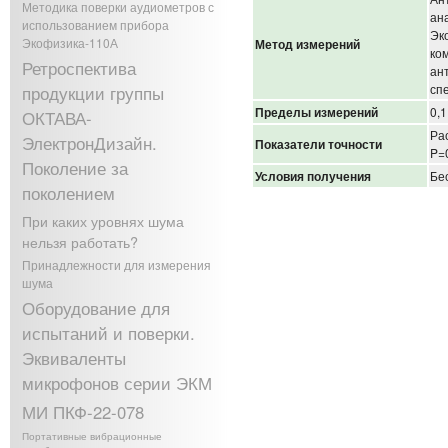
Методика поверки аудиометров с
ан
использованием прибора
Эк
Экофизика-110А
Метод измерений
ко
Ретроспектива
ан
сп
продукции группы
Пределы измерений
0,
ОКТАВА-
Ра
ЭлектронДизайн.
Показатели точности
P=
Поколение за
Условия получения
Бе
поколением
При каких уровнях шума
нельзя работать?
Принадлежности для измерения
шума
Оборудование для
испытаний и поверки.
Эквиваленты
микрофонов серии ЭКМ
МИ ПКФ-22-078
Портативные вибрационные