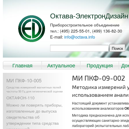
Перейти к
Skip to
основному
navigation
содержанию
Октава-ЭлектронДизайн
Приборостроительное объединение
тел.: (495) 225-55-01, (499) 136-82-30
E-mail:
info@octava.info
Форма поиска
Поиск
Главное меню
Главная
Актуальное
Продукция
До
МИ ПКФ-09-002
МИ ПКФ-10-005
Методика измерений у
Средства измерений магнитных полей
частоты 50 Гц для гигиенической оценки
использованием анали
ОКТАФОН-110
Настоящий документ устанавлива
Можно ли поверять приборы,
использованием анализаторов
ОК
изготовленные до выпуска
Методика предназначена для исп
свидетельства об
осуществляющих санитарно-эпиде
утверждении типа средства
лабораторий (испытательных лаб
измерения?