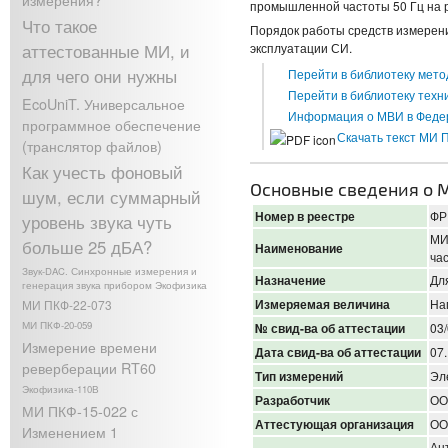
промышленной частоты 50 Гц на р
Что такое
Порядок работы средств измерени
аттестованные МИ, и
эксплуатации СИ.
для чего они нужны
Перейти в библиотеку мето
Перейти в библиотеку техн
EcoUniT. Универсальное
Информация о МВИ в Феде
программное обеспечение
Скачать текст МИ 
(транслятор файлов)
Как учесть фоновый
Основные сведения о 
шум, если суммарный
Номер в реестре
ФР
уровень звука чуть
МИ
больше 25 дБА?
Наименование
ча
Звук-DAC. Синхронные измерения и
Назначение
Дл
генерация звука прибором Экофизика
Измеряемая величина
На
МИ ПКФ-22-073
МИ ПКФ-20-059
№ свид-ва об аттестации
03
Измерение времени
Дата свид-ва об аттестации
07
реверберации RT60
Тип измерений
Эл
Экофизика-110В
Разработчик
ОО
МИ ПКФ-15-022 с
Аттестующая организация
ОО
Изменением 1
Ан