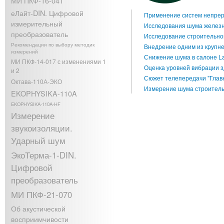
МИ ПКФ-16-041
еЛайт-DIN. Цифровой
Применение систем непрер
измерительный
Исследования шума желез
преобразователь
Исследование строительно
Рекомендации по выбору методик
Внедрение одним из крупн
измерений
Снижение шума в салоне L
МИ ПКФ-14-017 с изменениями 1
Оценка уровней вибрации 
и 2
Сюжет телепередачи "Главн
Октава-110А-ЭКО
Измерение шума строитель
EKOPHYSIKA-110A
EKOPHYSIKA-110A-HF
Измерение
звукоизоляции.
Ударный шум
ЭкоТерма-1-DIN.
Цифровой
преобразователь
МИ ПКФ-21-070
Об акустической
восприимчивости