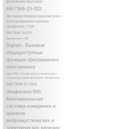
физических факторов
МИ ПКФ-23-022
Методика поверки аудиометров с
использованием прибора
Экофизика-110А
МИ ПКФ-16-031
Экофизика-110В
Signal+. Базовые
общедоступные
функции программного
обеспечения
Звук-DAC. Синхронные измерения и
генерация звука прибором Экофизика
МИ ПКФ-21-064
Экофизика-500.
Многоканальная
система измерения и
анализа
виброакустических и
электрических величин