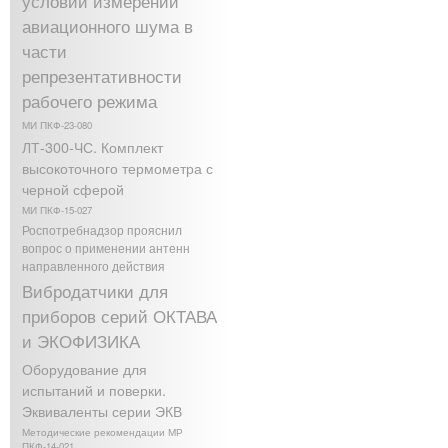
условий измерений
авиационного шума в
части
репрезентативности
рабочего режима
МИ ПКФ-23-080
ЛТ-300-ЧС. Комплект
высокоточного термометра с
черной сферой
МИ ПКФ-15-027
Роспотребнадзор прояснил
вопрос о применении антенн
направленного действия
Вибродатчики для
приборов серий ОКТАВА
и ЭКОФИЗИКА
Оборудование для
испытаний и поверки.
Эквиваленты серии ЭКВ
Методические рекомендации МР
ПКФ-14-021.