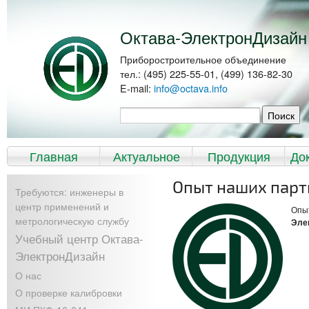
Перейти к
Skip to
основному
navigation
содержанию
Октава-ЭлектронДизайн
Приборостроительное объединение
тел.: (495) 225-55-01, (499) 136-82-30
E-mail:
info@octava.info
Форма поиска
Поиск
Главное меню
Главная
Актуальное
Продукция
До
Опыт наших парт
Требуются: инженеры в
центр применений и
Опы
метрологическую службу
Эле
Учебный центр Октава-
ЭлектронДизайн
О нас
О проверке калибровки