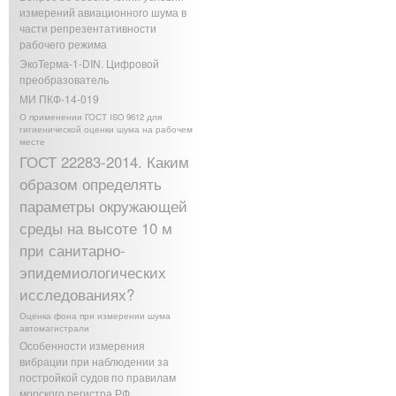
измерений авиационного шума в
части репрезентативности
рабочего режима
ЭкоТерма-1-DIN. Цифровой
преобразователь
МИ ПКФ-14-019
О применении ГОСТ ISO 9612 для
гигиенической оценки шума на рабочем
месте
ГОСТ 22283-2014. Каким
образом определять
параметры окружающей
среды на высоте 10 м
при санитарно-
эпидемиологических
исследованиях?
Оценка фона при измерении шума
автомагистрали
Особенности измерения
вибрации при наблюдении за
постройкой судов по правилам
морского регистра РФ