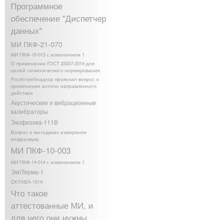
Программное
обеспечение "Диспетчер
данных"
МИ ПКФ-21-070
МИ ПКФ-15-013 с изменением 1
О применении ГОСТ 23337-2014 для
целей гигиенического нормирования
Роспотребнадзор прояснил вопрос о
применении антенн направленного
действия
Акустические и вибрационные
калибраторы
Экофизика-111В
Вопрос о методиках измерения
инфразвука
МИ ПКФ-10-003
МИ ПКФ-14-014 с изменением 1
ЭкоТерма-1
ОКТАВА-101А
Что такое
аттестованные МИ, и
для чего они нужны