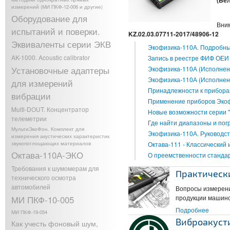
(Бел
измерений (МИ ПКФ-12-006 и другие)
Оборудование для
Вним
испытаний и поверки.
KZ.02.03.07711-2017/48906-12
Эквиваленты серии ЭКВ
Экофизика-110А. Подробны
AK-1000. Acoustic calibrator
Запись в реестре ФИФ ОЕИ
Установочные адаптеры
Экофизика-110А (Исполнен
Экофизика-110А (Исполнен
для измерений
Принадлежности к прибора
вибрации
Применение приборов Экоф
Multi-DOUT. Концентратор
Новые возможности серии 
телеметрии
Где найти диапазоны и пог
МультиЭкоФон. Комплект для
Экофизика-110А. Руководст
измерения акустических характеристик
звукопоглощающих материалов
Октава-111 - Классический
Октава-110А-ЭКО
О преемственности станда
Требования к шумомерам для
Практическ
технического осмотра
автомобилей
Вопросы измерений
продукции машино
МИ ПКФ-10-005
Подробнее
о Прак
МИ ПКФ-19-054
Виброакуст
Как учесть фоновый шум,