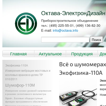
Перейти к
Skip to
основному
navigation
содержанию
Октава-ЭлектронДизайн
Приборостроительное объединение
тел.: (495) 225-55-01, (499) 136-82-30
E-mail:
info@octava.info
Форма поиска
Поиск
Главное меню
Главная
Актуальное
Продукция
До
Всё о шумомера
Экофизика-110А
Измерения вибрации мостовых и
Экофизика-110А
козловых кранов в целях ТР
010/2011
Эко
Шумофор-110М
мног
вар
Измерение низких уровней напряжения
в режиме селективного вольтметра
Ном
Signal+. Базовые общедоступные
функции программного обеспечения
Методики однократных прямых