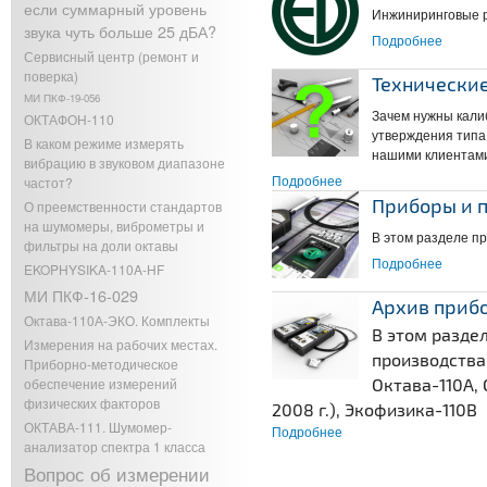
если суммарный уровень
Инжиниринговые р
звука чуть больше 25 дБА?
Подробнее
о Вибр
Сервисный центр (ремонт и
поверка)
Технически
МИ ПКФ-19-056
Зачем нужны кали
ОКТАФОН-110
утверждения типа 
В каком режиме измерять
нашими клиентам
вибрацию в звуковом диапазоне
Подробнее
о Технические вопросы
частот?
Приборы и 
О преемственности стандартов
на шумомеры, виброметры и
В этом разделе п
фильтры на доли октавы
Подробнее
о Приб
EKOPHYSIKA-110A-HF
МИ ПКФ-16-029
Архив приб
Октава-110А-ЭКО. Комплекты
В этом разде
Измерения на рабочих местах.
производства:
Приборно-методическое
обеспечение измерений
Октава-110А, 
физических факторов
2008 г.), Экофизика-110В
ОКТАВА-111. Шумомер-
Подробнее
о Архив приборов
анализатор спектра 1 класса
Вопрос об измерении